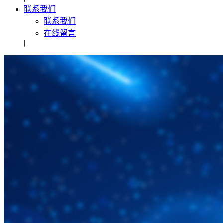
联系我们
联系我们
在线留言
|