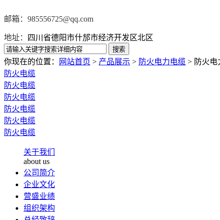
邮箱：985556725@qq.com
地址：
四川省德阳市什邡市经济开发区北区
你现在的位置：
网站首页
>
产品展示
>
防火电力电缆
>
防火电
防火电缆
防火电缆
防火电缆
防火电缆
防火电缆
防火电缆
关于我们
about us
公司简介
企业文化
营盛业绩
组织架构
总经致辞