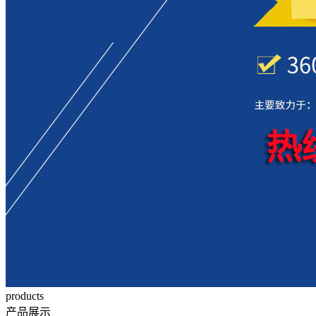
products
产品展示