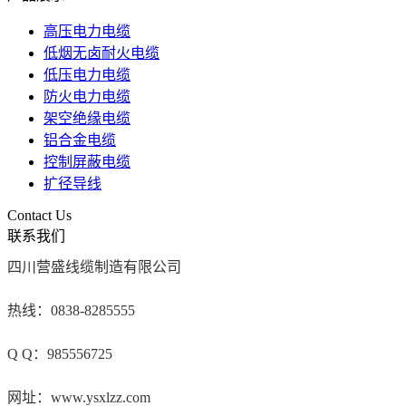
高压电力电缆
低烟无卤耐火电缆
低压电力电缆
防火电力电缆
架空绝缘电缆
铝合金电缆
控制屏蔽电缆
扩径导线
Contact Us
联系我们
四川营盛线缆制造有限公司
热线：0838-8285555
Q Q：985556725
网址：www.ysxlzz.com