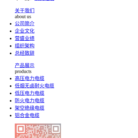
关于我们
about us
公司简介
企业文化
营盛业绩
组织架构
总经致辞
产品展示
products
高压电力电缆
低烟无卤耐火电缆
低压电力电缆
防火电力电缆
架空绝缘电缆
铝合金电缆