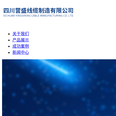
关于我们
产品展示
成功案例
新闻中心